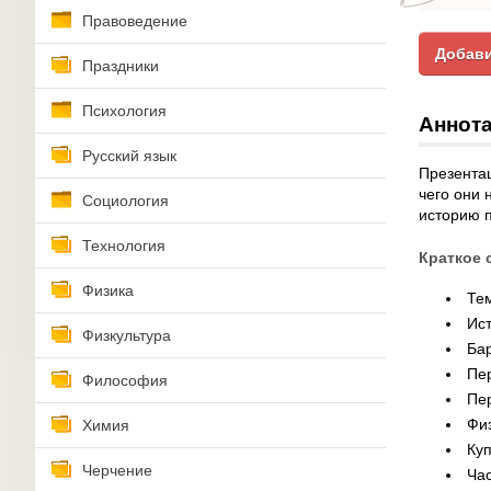
Правоведение
Добави
Праздники
Психология
Аннота
Русский язык
Презентац
чего они 
Социология
историю п
Технология
Краткое 
Физика
Те
Ис
Физкультура
Ба
Пе
Философия
Пе
Физ
Химия
Ку
Черчение
Ча