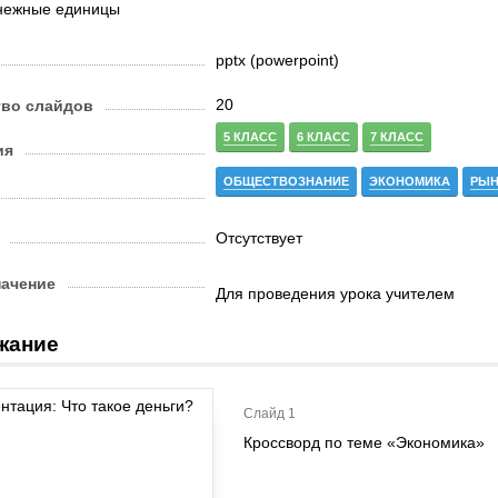
нежные единицы
pptx (powerpoint)
20
тво слайдов
5 КЛАСС
6 КЛАСС
7 КЛАСС
ия
ОБЩЕСТВОЗНАНИЕ
ЭКОНОМИКА
РЫН
Отсутствует
начение
Для проведения урока учителем
жание
Слайд 1
Кроссворд по теме «Экономика»