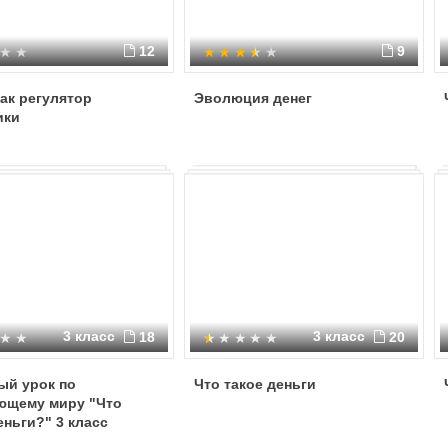
12
9
ак регулятор
Эволюция денег
ики
3 класс
3 класс
18
20
ый урок по
Что такое деньги
ющему миру "Что
еньги?" 3 класс