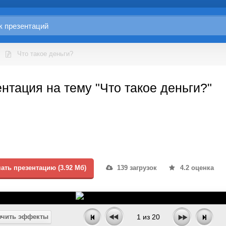
Что такое деньги?
нтация на тему "Что такое деньги?"
ать презентацию (3.92 Мб)
139 загрузок
4.2 оценка
чить эффекты
1
из
20