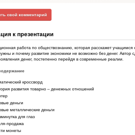
ть свой комментарий
ция к презентации
ионная работа по обществознанию, которая расскажет учащимся о 
нужны и почему развитие экономики не возможно без денег. Автор 
оявления денег, постепенно перейдя в современные реалии.
содержание
матический кроссворд
тория развития товарно – денежных отношений
ртер
рвые деньги
рвые металлические деньги
минутка для глаз
пля-продажа
сти монеты