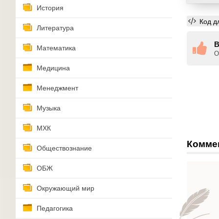
История
Код д
Литература
В
Математика
О
Медицина
Менеджмент
Музыка
МХК
Комме
Обществознание
ОБЖ
Окружающий мир
Педагогика