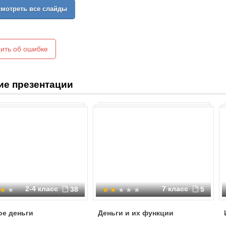
мотреть все слайды
ить об ошибке
ие презентации
2-4 класс
7 класс
38
5
ое деньги
Деньги и их функции