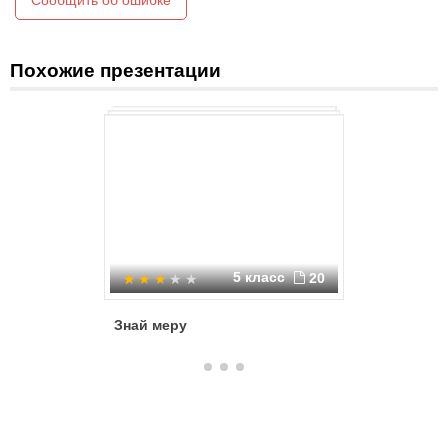
Сообщить об ошибке
Похожие презентации
5 класс
20
Знай меру
Что тако