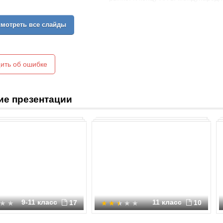
сложную структуру, насчитывающу
186 государств. Все они в той ил
мотреть все слайды
продукта и пытаются строить и р
Глобализация оказывает большое 
многоаспектный характер. Она зат
использование рабочей силы, инве
ить об ошибке
технологии и их распространение 
счете отражается на эффективнос
конкурентоспособности.
ие презентации
9-11 класс
11 класс
17
10