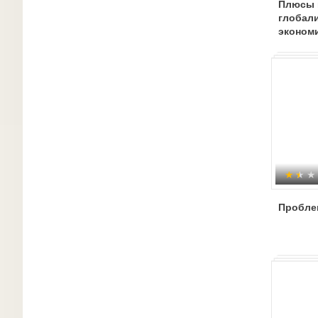
Плюсы 
глобал
экономи
духовн
Пробле