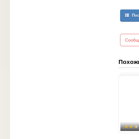
Пос
Сообщ
Похож