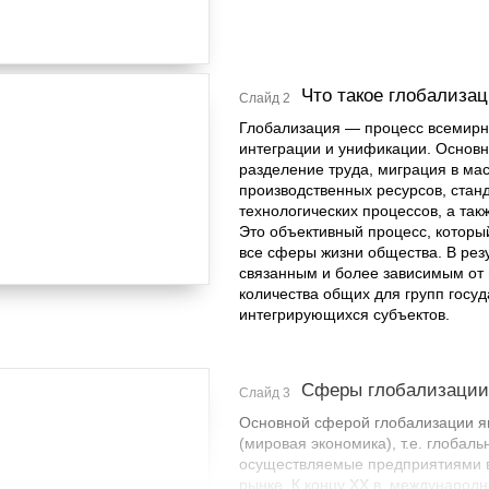
Что такое глобализа
Слайд 2
Глобализация — процесс всемирно
интеграции и унификации. Основн
разделение труда, миграция в ма
производственных ресурсов, стан
технологических процессов, а так
Это объективный процесс, который
все сферы жизни общества. В рез
связанным и более зависимым от в
количества общих для групп госуд
интегрирующихся субъектов.
Сферы глобализации
Слайд 3
Основной сферой глобализации я
(мировая экономика), т.е. глобал
осуществляемые предприятиями в
рынке. К концу ХХ в. международ