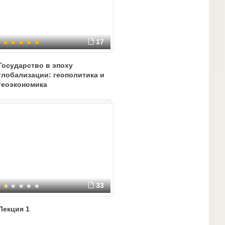
17
Государство в эпоху
глобализации: геополитика и
геоэкономика
33
Лекция 1