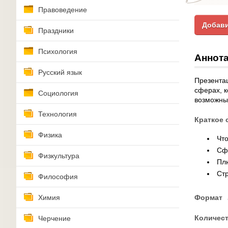
Правоведение
Добави
Праздники
Психология
Аннота
Русский язык
Презентац
сферах, к
Социология
возможных
Технология
Краткое 
Физика
Что
Сф
Физкультура
Пл
Ст
Философия
Химия
Формат
Количес
Черчение