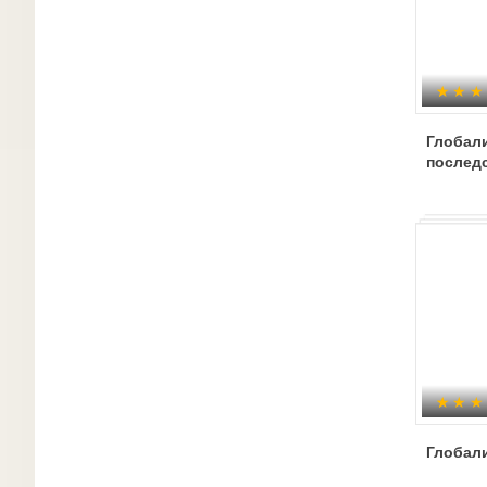
Глобали
послед
Глобал