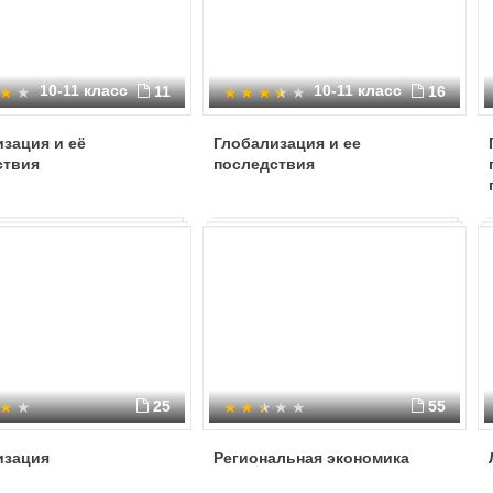
10-11 класс
10-11 класс
11
16
зация и её
Глобализация и ее
ствия
последствия
25
55
изация
Региональная экономика