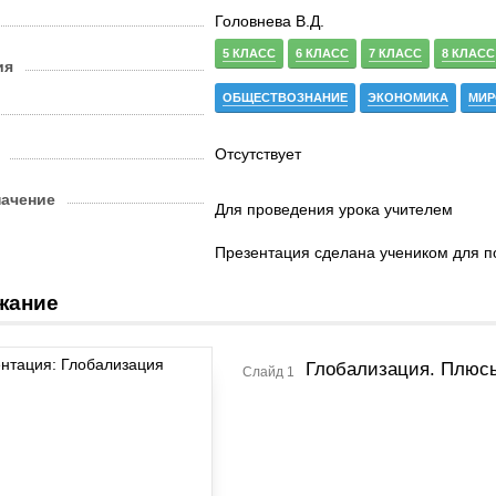
Головнева В.Д.
5 КЛАСС
6 КЛАСС
7 КЛАСС
8 КЛАСС
ия
ОБЩЕСТВОЗНАНИЕ
ЭКОНОМИКА
МИР
Отсутствует
начение
Для проведения урока учителем
Презентация сделана учеником для п
жание
Глобализация. Плюс
Слайд 1