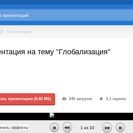
Глобализация
нтация на тему "Глобализация"
ать презентацию (0.82 Мб)
246 загрузок
2.1 оценка
чить эффекты
1
из
10