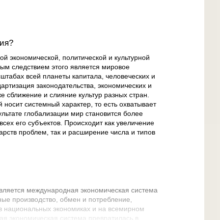
ция?
й экономической, политической и культурной
ым следствием этого является мировое
сштабах всей планеты капитала, человеческих и
дартизация законодательства, экономических и
же сближение и слияние культур разных стран.
 носит системный характер, то есть охватывает
ультате глобализации мир становится более
сех его субъектов. Происходит как увеличение
арств проблем, так и расширение числа и типов
вляется международная экономическая система
ьные производство, обмен и потребление,
 национальных экономиках и на всемирном
ная экономическая система превратилась в