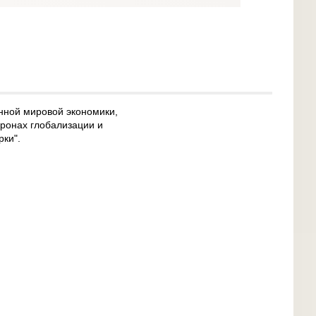
нной мировой экономики,
оронах глобализации и
рки".