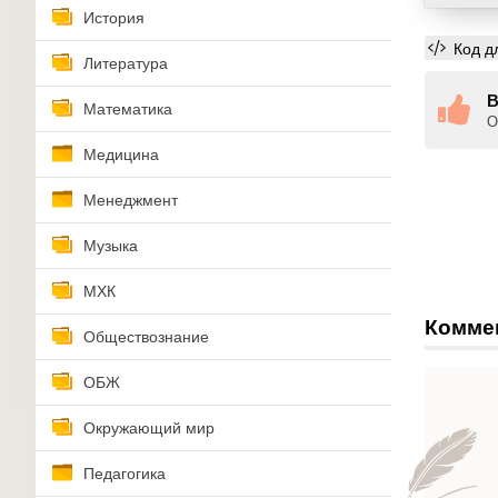
История
Код д
Литература
В
Математика
О
Медицина
Менеджмент
Музыка
МХК
Комме
Обществознание
ОБЖ
Окружающий мир
Педагогика