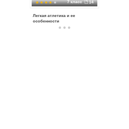
7 класс
14
Легкая атлетика и ее
Легкая А
особенности