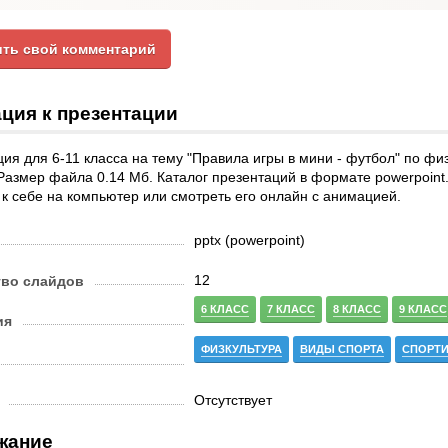
ть свой комментарий
ция к презентации
ия для 6-11 класса на тему "Правила игры в мини - футбол" по физ
Размер файла 0.14 Мб. Каталог презентаций в формате powerpoint
к себе на компьютер или смотреть его онлайн с анимацией.
pptx (powerpoint)
12
тво слайдов
6 КЛАСС
7 КЛАСС
8 КЛАСС
9 КЛАСС
ия
ФИЗКУЛЬТУРА
ВИДЫ СПОРТА
СПОРТ
Отсутствует
жание