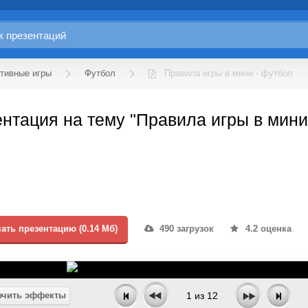
тивные игры
Футбол
Правила игры в мини - футбол
нтация на тему "Правила игры в мини
ать презентацию (0.14 Мб)
490 загрузок
4.2 оценка
чить эффекты
1
из
12