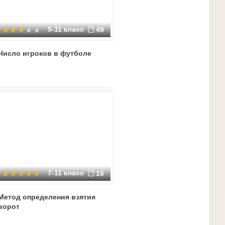
5-11 класс
49
Число игроков в футболе
7-11 класс
16
Метод определения взятия
ворот