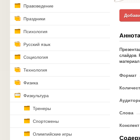
Правоведение
Добави
Праздники
Психология
Аннота
Русский язык
Презентац
слайдов. 
Социология
материал 
Технология
Формат
Физика
Количес
Физкультура
Аудитор
Тренеры
Слова
Спортсмены
Конспект
Олимпийские игры
Содер