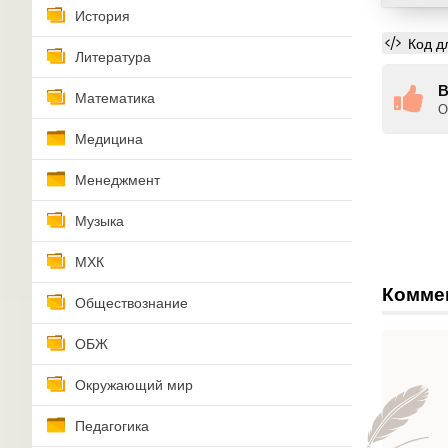
История
Код д
Литература
В
Математика
О
Медицина
Менеджмент
Музыка
МХК
Комме
Обществознание
ОБЖ
Окружающий мир
Педагогика