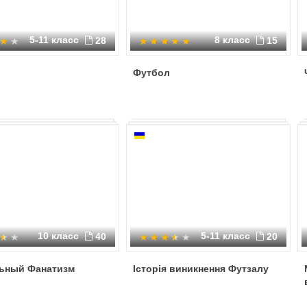
5-11 класс
8 класс
28
15
Футбол
10 класс
5-11 класс
40
20
ьный Фанатизм
Історія виникнення Футзалу