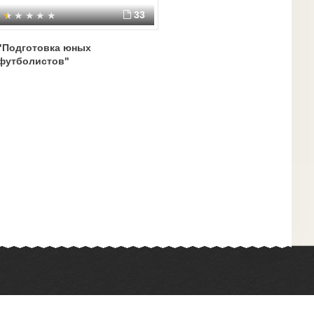
33
"Подготовка юных
футболистов"
Химия
Физкультура