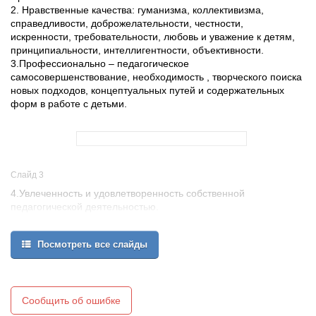
2. Нравственные качества: гуманизма, коллективизма,
справедливости, доброжелательности, честности,
искренности, требовательности, любовь и уважение к детям,
принципиальности, интеллигентности, объективности.
3.Профессионально – педагогическое
самосовершенствование, необходимость , творческого поиска
новых подходов, концептуальных путей и содержательных
форм в работе с детьми.
Слайд 3
4.Увлеченность и удовлетворенность собственной
педагогической деятельностью.
5.Умение работать как с классным коллективом учеников и
спортивной группой школьников (на уроках физической
Посмотреть все слайды
культуры, занятиях в спортивных секциях, соревнованиях), так и
с большими коллективами учащихся при проведении
спортивно-массовых мероприятий, дней здоровья, спортивных
праздников и вечеров.
6.Методы и средства обучения для развития учащихся с
Сообщить об ошибке
разным уровнем двигательных и психических особенностей.