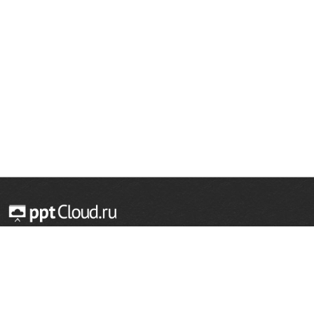
© 2014 — 2026 Облачный хостинг презентаций
Email:
support@pptcloud.ru
Проект
Популярные разделы
О сайте
ОБЖ
История
Химия