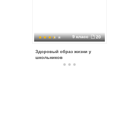
9 класс
20
Здоровый образ жизни у
Основы 
школьников
жизни