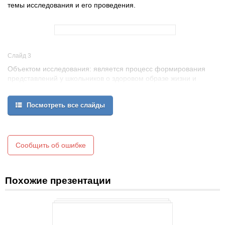
темы исследования и его проведения.
Слайд 3
Объектом исследования: является процесс формирования
представлений у школьников о здоровом образе жизни и
дополнительной подготовке в области волейбола.
Предметом исследования: является способы формирования
Посмотреть все слайды
представлений у школьников о здоровом образе жизни и
волейболе.
Цель исследования: выявление уровня знаний о здоровом
образе жизни.
Сообщить об ошибке
Похожие презентации