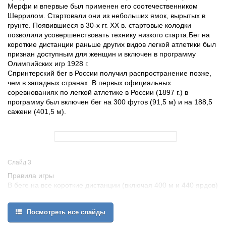
Мерфи и впервые был применен его соотечественником
Шеррилом. Стартовали они из небольших ямок, вырытых в
грунте. Появившиеся в 30-х гг. XX в. стартовые колодки
позволили усовершенствовать технику низкого старта.Бег на
короткие дистанции раньше других видов легкой атлетики был
признан доступным для женщин и включен в программу
Олимпийских игр 1928 г.
Спринтерский бег в России получил распространение позже,
чем в западных странах. В первых официальных
соревнованиях по легкой атлетике в России (1897 г.) в
программу был включен бег на 300 футов (91,5 м) и на 188,5
сажени (401,5 м).
Слайд 3
Правила игры
В беге на все короткие дистанции (включая 400 м и 440 ярдов)
бегун не имеет права покинуть свою дорожку и заступить на
левую ограничительную линию.
Посмотреть все слайды
За нарушение этого правила он снимается с соревнования.
Бегун вправе пользоваться собственными стартовыми