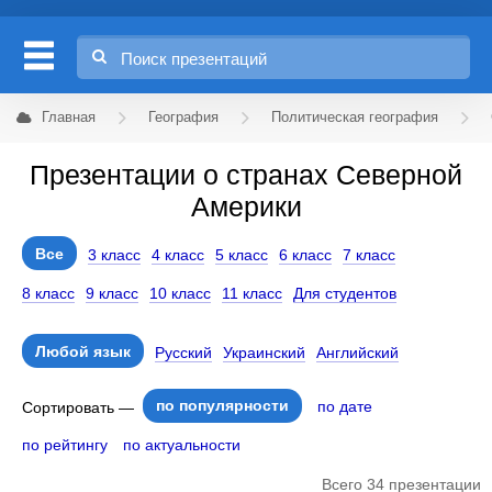
Главная
География
Политическая география
Презентации о странах Северной
Америки
Все
3 класс
4 класс
5 класс
6 класс
7 класс
8 класс
9 класс
10 класс
11 класс
Для студентов
Любой язык
Русский
Украинский
Английский
по популярности
по дате
Сортировать —
по рейтингу
по актуальности
Всего 34 презентации