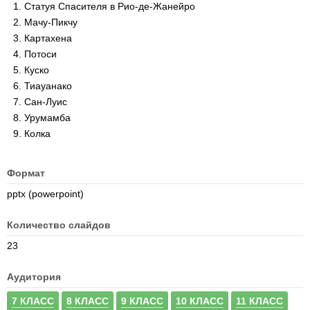
Статуя Спасителя в Рио-де-Жанейро
Мачу-Пикчу
Картахена
Потоси
Куско
Тиауанако
Сан-Луис
Урумамба
Колка
Формат
pptx (powerpoint)
Количество слайдов
23
Аудитория
7 КЛАСС
8 КЛАСС
9 КЛАСС
10 КЛАСС
11 КЛАСС