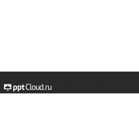
© 2014 — 2026 Облачный хостинг презентаций
Email:
support@pptcloud.ru
Проект
Популярные разделы
О сайте
ОБЖ
История
Химия