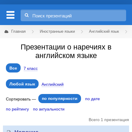
Главная
Иностранные языки
Английский язык
Презентации о наречиях в
английском языке
Все
7 класс
Любой язык
Английский
по популярности
по дате
Сортировать —
по рейтингу
по актуальности
Всего 1 презентация