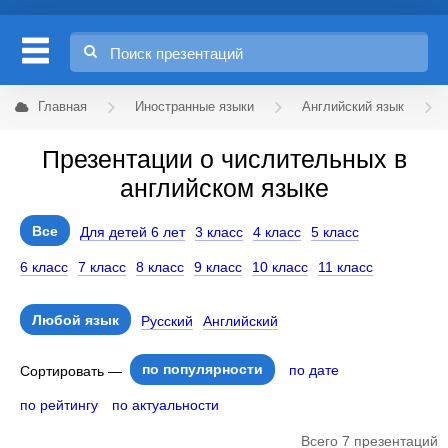
Главная
Иностранные языки
Английский язык
Презентации о числительных в
английском языке
Все
Для детей 6 лет
3 класс
4 класс
5 класс
6 класс
7 класс
8 класс
9 класс
10 класс
11 класс
Любой язык
Русский
Английский
по популярности
по дате
Сортировать —
по рейтингу
по актуальности
Всего 7 презентаций