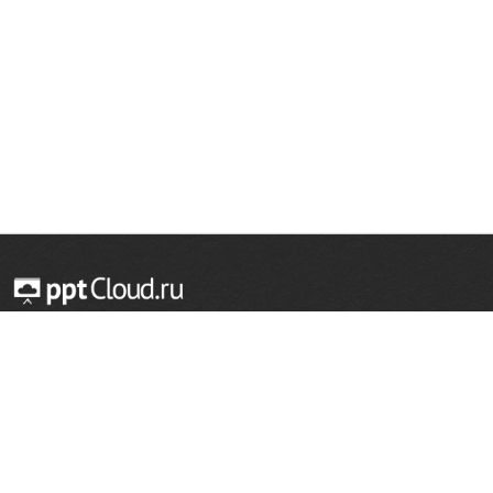
© 2014 — 2026 Облачный хостинг презентаций
Email:
support@pptcloud.ru
Проект
Популярные разделы
О сайте
ОБЖ
История
Химия
Как сделать презентацию
Физкультура
Астрономия