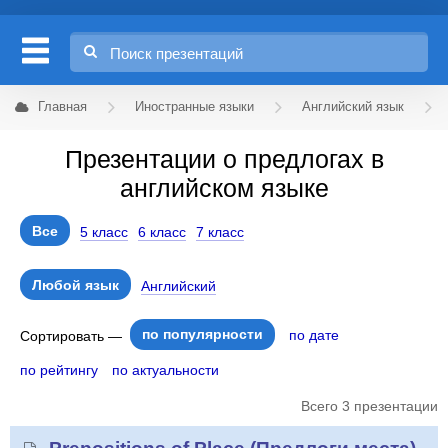
Главная
Иностранные языки
Английский язык
Презентации о предлогах в
английском языке
Все
5 класс
6 класс
7 класс
Любой язык
Английский
по популярности
по дате
Сортировать —
по рейтингу
по актуальности
Всего 3 презентации