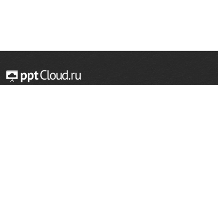
© 2014 — 2026 Облачный хостинг презентаций
Email:
support@pptcloud.ru
Проект
Популярные разделы
О сайте
ОБЖ
История
Химия
Как сделать презентацию
Физкультура
Астрономия
Правообладателям
География
Биология
Форма обратной связи
Иностранные языки
Сообщить об ошибке