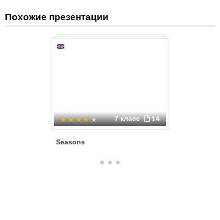
Похожие презентации
7 класс
14
Seasons
Мой анг