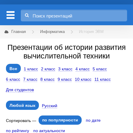
Главная
Информатика
История ЭВМ
Презентации об истории развития
вычислительной техники
Все
1 класс
2 класс
3 класс
4 класс
5 класс
6 класс
7 класс
8 класс
9 класс
10 класс
11 класс
Для студентов
Любой язык
Русский
по популярности
по дате
Сортировать —
по рейтингу
по актуальности