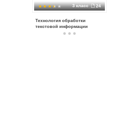
3 класс
24
Технология обработки
Компьют
текстовой информации