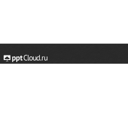
© 2014 — 2026 Облачный хостинг презентаций
Email:
support@pptcloud.ru
Проект
Популярные разделы
О сайте
ОБЖ
История
Химия
Как сделать презентацию
Физкультура
Астрономия
Правообладателям
География
Биология
Форма обратной связи