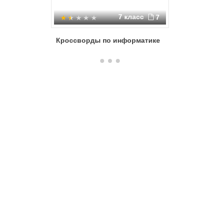
7 класс
7
Кроссворды по информатике
Основны
компьют