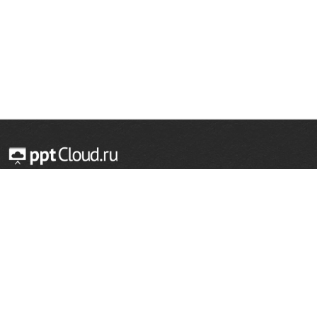
© 2014 — 2026 Облачный хостинг презентаций
Email:
support@pptcloud.ru
Проект
Популярные разделы
О сайте
ОБЖ
История
Химия
Как сделать презентацию
Физкультура
Астрономия
Правообладателям
География
Биология