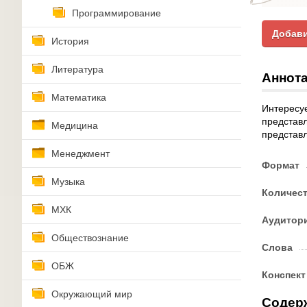
Программирование
Добави
История
Литература
Аннота
Математика
Интересуе
представл
Медицина
представл
Менеджмент
Формат
Музыка
Количес
МХК
Аудитор
Обществознание
Слова
ОБЖ
Конспект
Окружающий мир
Содер