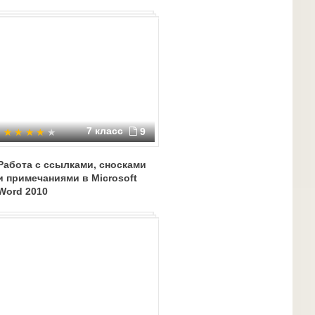
7 класс
9
Работа с ссылками, сносками
и примечаниями в Microsoft
Word 2010