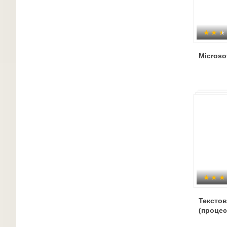
Microso
Тексто
(процес