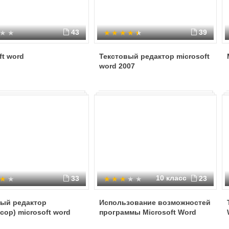
43
39
ft word
Текстовый редактор microsoft
word 2007
10 класс
33
23
вый редактор
Использование возможностей
сор) microsoft word
программы Microsoft Word