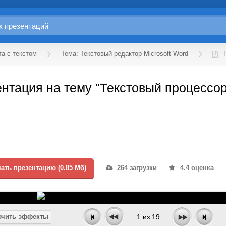
та с текстом
Тема: Текстовый редактор Microsoft Word
нтация на тему "Текстовый процессор
ать презентацию (0.85 Мб)
264 загрузки
4.4 оценка
чить эффекты
1
из
19