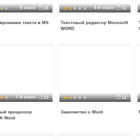
8 класс
6-9 класс
23
11
ирование текста в MS
Текстовый редактор Microsoft
WORD
7-9 класс
13
12
вый процессор
Знакомство с Word
ft Word