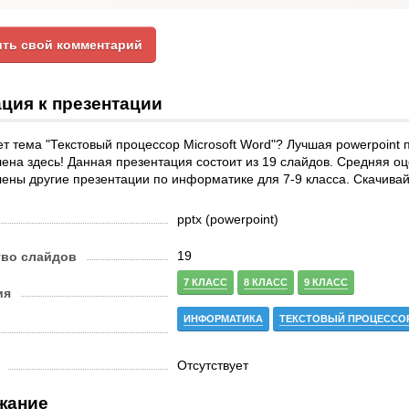
ть свой комментарий
ция к презентации
т тема "Текстовый процессор Microsoft Word"? Лучшая powerpoint 
ена здесь! Данная презентация состоит из 19 слайдов. Средняя оце
ены другие презентации по информатике для 7-9 класса. Скачивай
pptx (powerpoint)
19
тво слайдов
7 КЛАСС
8 КЛАСС
9 КЛАСС
ия
ИНФОРМАТИКА
ТЕКСТОВЫЙ ПРОЦЕССО
Отсутствует
жание