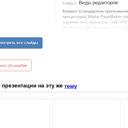
Виды редакторов:
Слайд 3
Блокнот (стандартное приложение 
процессоры) Adobe PageMaker (на
изданию книг, журналов, газет MS
Интернете web-страниц и web-сай
мотреть все слайды
ить об ошибке
 презентации на эту же
тему