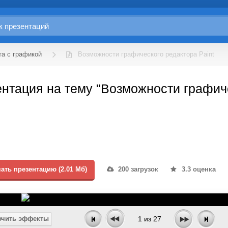
та с графикой
Возможности графического редактора Paint
нтация на тему "Возможности графиче
ать презентацию (2.01 Мб)
200 загрузок
3.3 оценка
чить эффекты
1
из
27