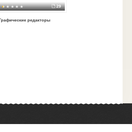
29
Графические редакторы
Химия
Физкультура