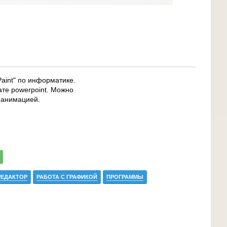
aint" по информатике.
ате powerpoint. Можно
с анимацией.
РЕДАКТОР
РАБОТА С ГРАФИКОЙ
ПРОГРАММЫ