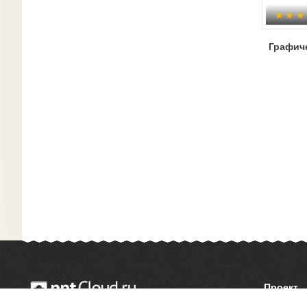
Графиче
Проект
О сайте