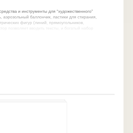
редства и инструменты для “художественного”
ь, аэрозольный баллончик, ластики для стирания,
трических фигур (линий, прямоугольников,
ктор позволяет вводить тексты, и богатый набор
ют возможность выполнять на картинках
ожницы” для вырезания фрагментов картинки, -
стить, скопировать, уменьшить, увеличить,