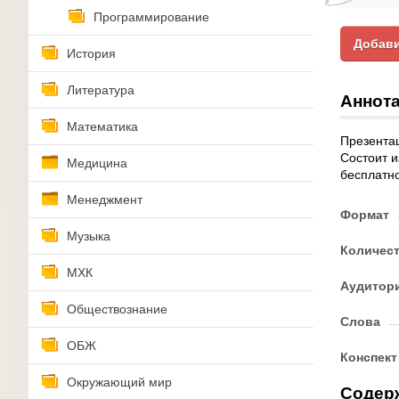
Программирование
Добави
История
Литература
Аннота
Математика
Презентац
Состоит и
Медицина
бесплатно
Менеджмент
Формат
Музыка
Количес
МХК
Аудитор
Обществознание
Слова
ОБЖ
Конспект
Окружающий мир
Содер