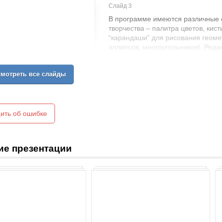
Слайд 3
В программе имеются различные с
творчества – палитра цветов, кист
“карандаши” для рисования геоме
эллипсов, многоугольников). Реда
шрифтов из комплекта Windows да
эффектные надписи. Имеются и “н
мотреть все слайды
вырезанный элемент можно переме
развернуть и т.д.
ить об ошибке
ие презентации