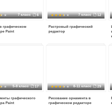
7 класс
7 класс
6
12
 в графическом
Растровый графический
ре Paint
редактор
5-8 класс
8-11 класс
17
29
менты графического
Рисование орнамента в
ра Paint
графическом редакторе