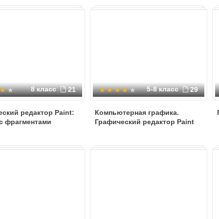
8 класс
5-8 класс
21
29
ский редактор Paint:
Компьютерная графика.
 с фрагментами
Графический редактор Paint