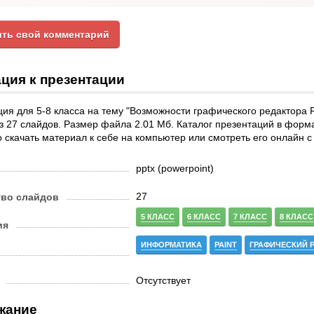
ть свой комментарий
ция к презентации
ия для 5-8 класса на тему "Возможности графического редактора P
з 27 слайдов. Размер файла 2.01 Мб. Каталог презентаций в форм
 скачать материал к себе на компьютер или смотреть его онлайн 
pptx (powerpoint)
27
тво слайдов
5 КЛАСС
6 КЛАСС
7 КЛАСС
8 КЛАСС
ия
ИНФОРМАТИКА
PAINT
ГРАФИЧЕСКИЙ 
Отсутствует
жание