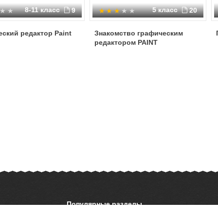
8-11 класс
5 класс
9
20
ский редактор Paint
Знакомство графическим
редактором PAINT
Популярные разделы
ОБЖ
История