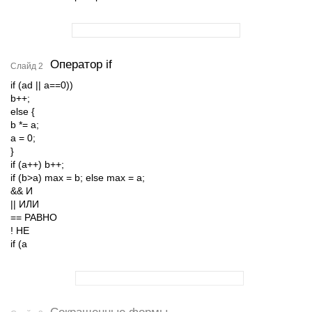
Оператор if
Слайд 2
if (аd || a==0))
b++;
else {
b *= a;
a = 0;
}
if (a++) b++;
if (b>a) max = b; else max = a;
&& И
|| ИЛИ
== РАВНО
! НЕ
if (a