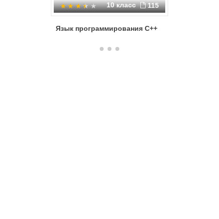
10 класс
115
Язык программирования С++
Начальн
на С++