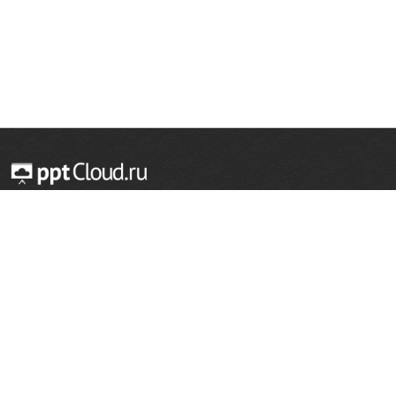
© 2014 — 2026 Облачный хостинг презентаций
Email:
support@pptcloud.ru
Проект
Популярные разделы
О сайте
ОБЖ
История
Химия
Как сделать презентацию
Физкультура
Астрономия
Правообладателям
География
Биология
Форма обратной связи