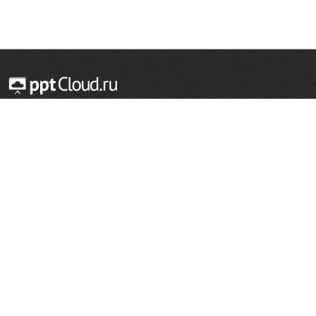
© 2014 — 2026 Облачный хостинг презентаций
Email:
support@pptcloud.ru
Проект
Популярные разделы
О сайте
ОБЖ
История
Химия
Как сделать презентацию
Физкультура
Астрономия
Правообладателям
География
Биология
Форма обратной связи
Иностранные языки
Сообщить об ошибке
Шаблоны для презентаций