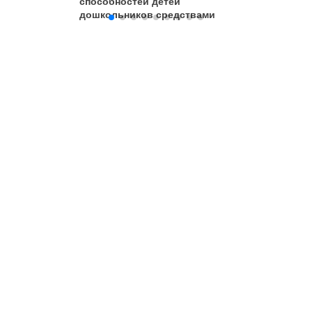
способностей детей
рисован
дошкольников средствами
нетрадиционной техники
рисования в младшей группе