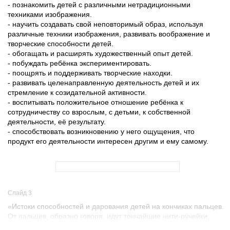
- познакомить детей с различными нетрадиционными
техниками изображения.
- научить создавать свой неповторимый образ, используя
различные техники изображения, развивать воображение и
творческие способности детей.
- обогащать и расширять художественный опыт детей.
- побуждать ребёнка экспериментировать.
- поощрять и поддерживать творческие находки.
- развивать целенаправленную деятельность детей и их
стремление к созидательной активности.
- воспитывать положительное отношение ребёнка к
сотрудничеству со взрослым, с детьми, к собственной
деятельности, её результату.
- способствовать возникновению у него ощущения, что
продукт его деятельности интересен другим и ему самому.
Слайд 3
«Истоки способностей и дарования детей на кончиках пальцев.
От пальцев, образно говоря, идут тончайшие нити-ручейки,
которые питает источник творческой мысли. Другими словами,