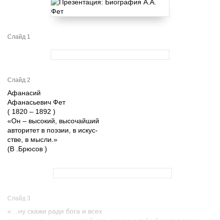
Слайд 1
Слайд 2
Афанасий
Афанасьевич Фет
( 1820 – 1892 )
«Он – высокий, высочайший
авторитет в поэзии, в искус-
стве, в мысли.»
(В .Брюсов )
Слайд 3
«…ну скажи ради бога и всех