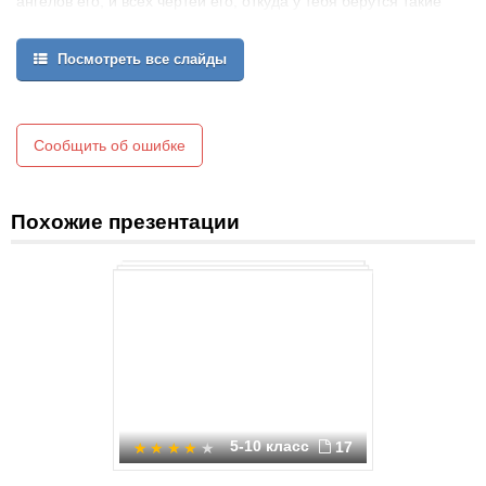
ангелов его, и всех чертей его, откуда у тебя берутся такие
елейно – чистые, такие возвышенно - идеальные юношески –
благоговейные стихотворения?...»
Посмотреть все слайды
( Из письма Я.П.Полонского
А.А.Фету от 25 октября 1890г)
Сообщить об ошибке
Похожие презентации
5-10 класс
17