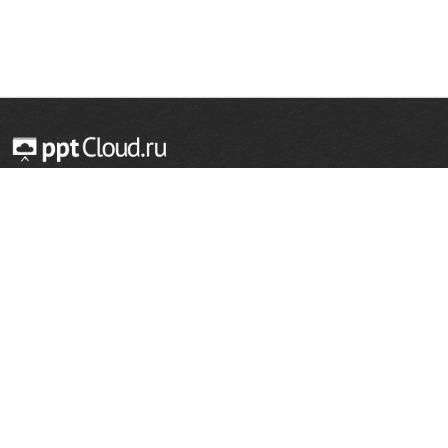
© 2014 — 2026 Облачный хостинг презентаций
Email:
support@pptcloud.ru
Проект
Популярные разделы
О сайте
ОБЖ
История
Химия
Как сделать презентацию
Физкультура
Астрономия
Правообладателям
География
Биология
Форма обратной связи
Иностранные языки
Сообщить об ошибке
Шаблоны для презентаций