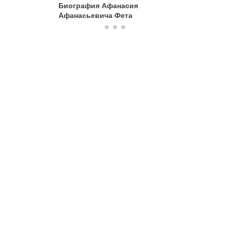
Биография Афанасия
Афанаси
Афанасьевича Фета