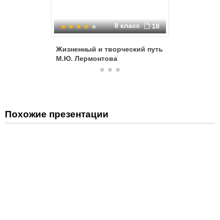
8 класс
18
Жизненный и творческий путь
Жизнь и 
М.Ю. Лермонтова
Лермонт
Похожие презентации