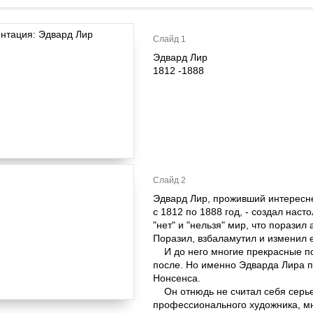
Слайд 1
Эдвард Лир
1812 -1888
Слайд 2
Эдвард Лир, проживший интересн
с 1812 по 1888 год, - создал наст
"нет" и "нельзя" мир, что поразил
Поразил, взбаламутил и изменил е
И до него многие прекрасные поэ
после. Но именно Эдварда Лира 
Нонсенса.
Он отнюдь не считал себя серье
профессионального художника, мн