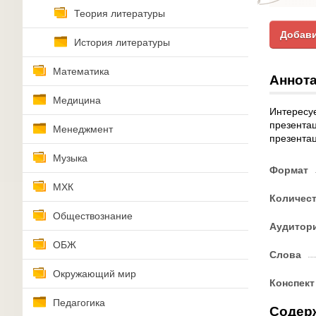
Теория литературы
Добави
История литературы
Математика
Аннота
Медицина
Интересуе
презентац
Менеджмент
презентац
Музыка
Формат
МХК
Количес
Обществознание
Аудитор
ОБЖ
Слова
Окружающий мир
Конспект
Педагогика
Содер