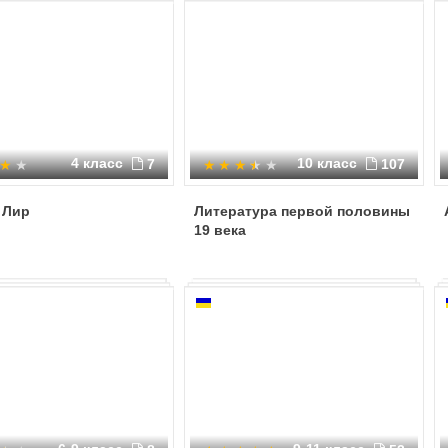
4 класс
10 класс
7
107
 Лир
Литература первой половины
19 века