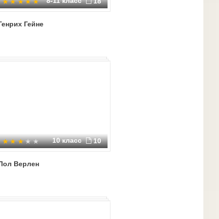
8-11 класс
18
Генрих Гейне
10 класс
10
Пол Верлен