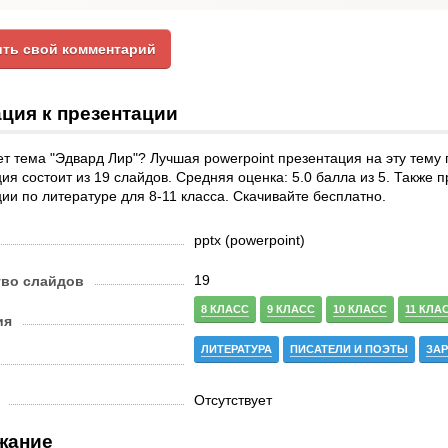
ть свой комментарий
ция к презентации
т тема "Эдвард Лир"? Лучшая powerpoint презентация на эту тему
ия состоит из 19 слайдов. Средняя оценка: 5.0 балла из 5. Также 
ии по литературе для 8-11 класса. Скачивайте бесплатно.
pptx (powerpoint)
19
тво слайдов
8 КЛАСС
9 КЛАСС
10 КЛАСС
11 КЛА
ия
ЛИТЕРАТУРА
ПИСАТЕЛИ И ПОЭТЫ
ЗА
Отсутствует
жание