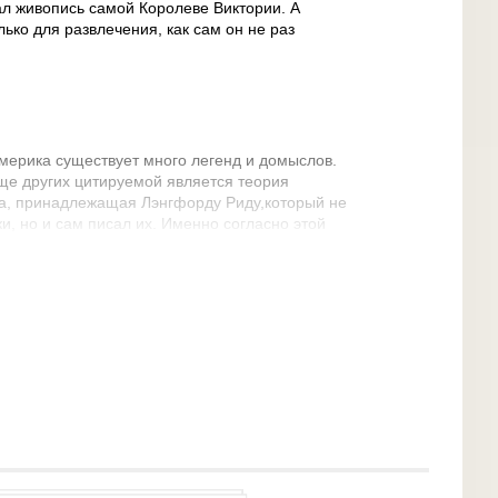
л живопись самой Королеве Виктории. А
лько для развлечения, как сам он не раз
мерика существует много легенд и домыслов.
ще других цитируемой является теория
ра, принадлежащая Лэнгфорду Риду,который не
и, но и сам писал их. Именно согласно этой
кламировались, причем это была импровизация;
не менялся только рефрен, исполняемый хором.