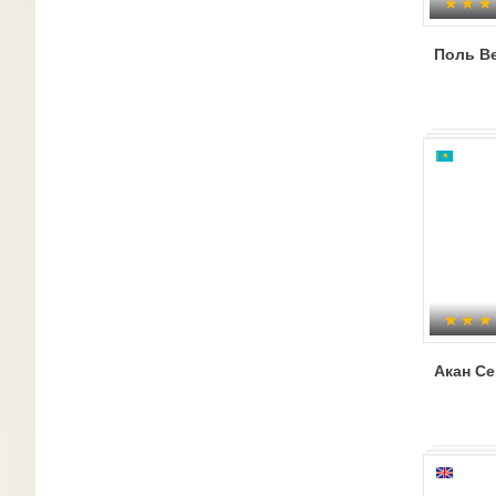
Поль В
Акан С