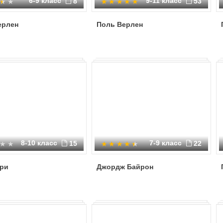
6-9 класс
9-11 класс
8
53
ерлен
Поль Верлен
8-10 класс
7-9 класс
15
22
ери
Джордж Байрон