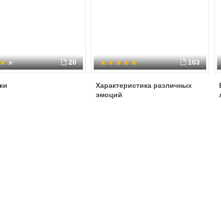
20
163
ки
Характеристика различных
эмоций