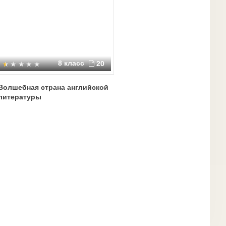
8 класс
20
Волшебная страна английской
литературы