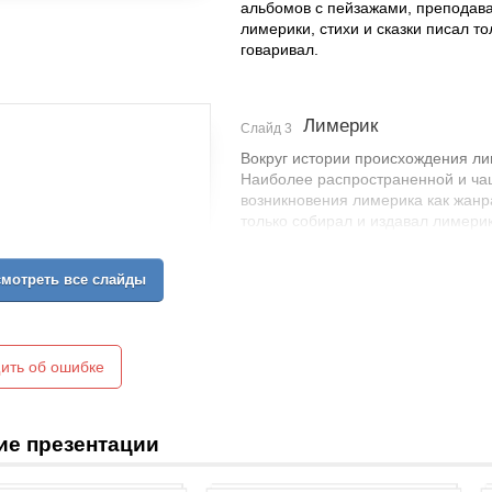
альбомов с пейзажами, преподава
лимерики, стихи и сказки писал то
говаривал.
Лимерик
Слайд 3
Вокруг истории происхождения ли
Наиболее распространенной и ча
возникновения лимерика как жан
только собирал и издавал лимерик
теории лимерики пелись, а не де
содержание их было различным, 
мотреть все слайды
ить об ошибке
ие презентации