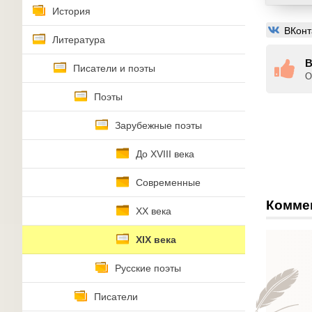
История
ВКонт
Литература
В
Писатели и поэты
О
Поэты
Зарубежные поэты
До XVIII века
Современные
Комме
XX века
XIX века
Русские поэты
Писатели