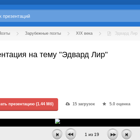
Поэты
Зарубежные поэты
XIX века
Эдвард Лир
нтация на тему "Эдвард Лир"
ать презентацию (1.44 Мб)
15 загрузок
5.0 оценка
1
из
19