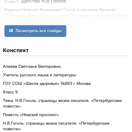
Детство Н.В.Гоголя
Слайд 3
Родился Николай Васильевич Гоголь в местечке Великие
Сорочинцы Миргородского уезда Полтавской губернии в семье
помещика. Назвали Николаем в честь чудотворной иконы
святого Николая, хранившейся в церкви села Диканька.
Посмотреть все слайды
Детство Н.В.Гоголя
Конспект
Алиева Светлана Викторовна,
Учитель русского языка и литературы
ГОУ СОШ «Школа здоровья» №883 г. Москва
Класс 9
Тема: Н.В.Гоголь: страницы жизни писателя. «Петербургские
повести».
Повесть «Невский проспект»
Н.В.Гоголь: страницы жизни писателя. «Петербургские
повести».