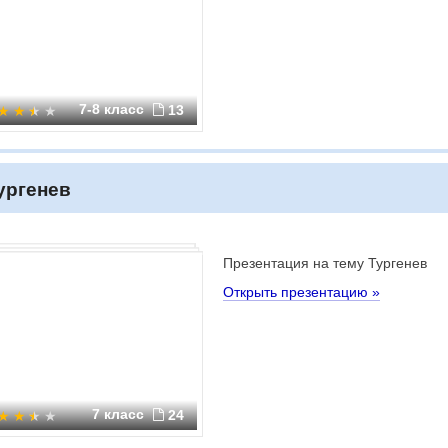
7-8 класс
13
ургенев
Презентация на тему Тургенев
Открыть презентацию »
7 класс
24