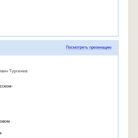
Посмотреть презенацию
евич Тургенев
сском-
ковом
а