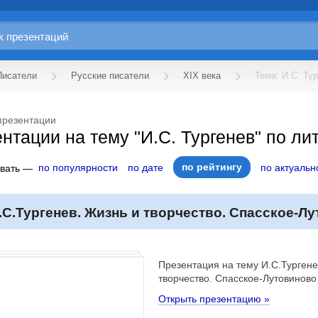
Писатели
Русские писатели
XIX века
Тема: И.С. Ту
презентации
нтации на тему "И.С. Тургенев" по ли
по рейтингу
по популярности
по дате
по актуальн
овать —
.С.Тургенев. Жизнь и творчество. Спасское-Л
Презентация на тему И.С.Тургене
творчество. Спасское-Лутовиново
Открыть презентацию »