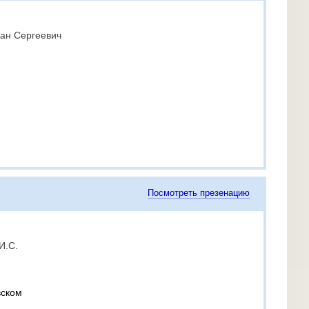
ван Сергеевич
Посмотреть презенацию
И.С.
вском