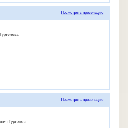
Посмотреть презенацию
Тургенева
Посмотреть презенацию
евич Тургенев