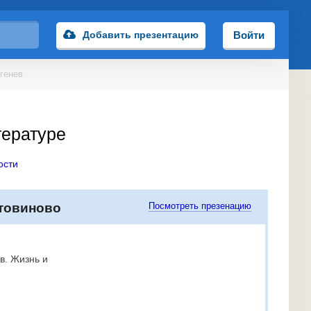
Добавить презентацию
Войти
ргенев
тературе
ости
утовиново
Посмотреть презенацию
в. Жизнь и