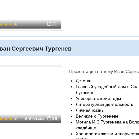
21
ван Сергеевич Тургенев
Презентация на тему Иван Серге
Детство
Главный усадебный дом в Спа
Лутовине
Университетские годы
Литературная деятельность
Личная жизнь
Великие о Тургеневе
6-8 класс
36
Могила И.С.Тургенева на Вол
кладбище
Хронология жизни и творчеств