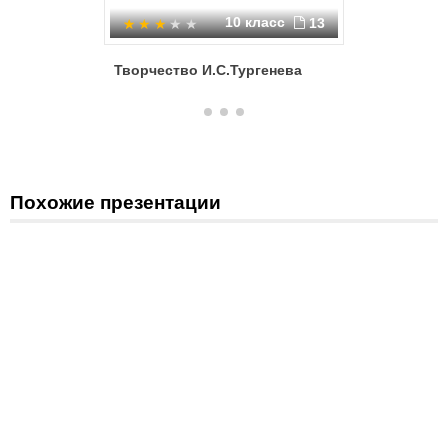
10 класс
13
Творчество И.С.Тургенева
Иван Сер
Похожие презентации