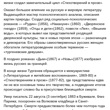
жизни создал замечательный цикл «Стихотворений в прозе».
Оказал большое влияние на русскую и мировую литературу.
Выдающийся мастер психологического анализа, описания
картин природы. Создал ряд социально-психологических
романов — «Рудин» (1856), «Накануне» (1860) , «Дворянское
гнездо» (1859), «Отцы и дети»(1862), повести «Лея», «Вешние
воды», в которых вывел как представителей уходящей
дворянской культуры, так и новых героев эпохи — разночинцев
и демократов. Его образы самоотверженных русских женщин
обогатили литературоведение особым термином —
«тургеневские девушки».
В поздних романах «Дым»(1867) и «Новь»(1877) изобразил
жизнь русских за границей.
В конце жизни Тургенев обращается к мемуаристике
(«Литературные и житейские воспоминания», 1869-80) и
«Стихотворениям в прозе» (1877-82), где представлены едва
ли не все основные темы его творчества, а подведение итогов
происходит словно бы в присутствии близящейся смерти.
Умер писатель 22 августа (3 сентября) 1883 в Буживале, близ
Парижа; похоронен на Волковом кладбище в Санкт-
Петербурге. Смерти предшествовало более чем полтора года