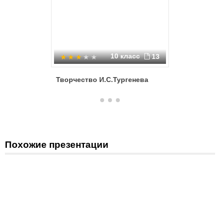
10 класс
13
Творчество И.С.Тургенева
Иван Сер
Похожие презентации