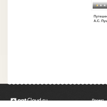
Путешес
А.С. Пу
Проект
О сайте