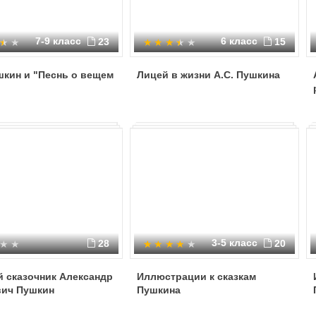
7-9 класс
6 класс
23
15
шкин и "Песнь о вещем
Лицей в жизни А.С. Пушкина
3-5 класс
28
20
 сказочник Александр
Иллюстрации к сказкам
вич Пушкин
Пушкина