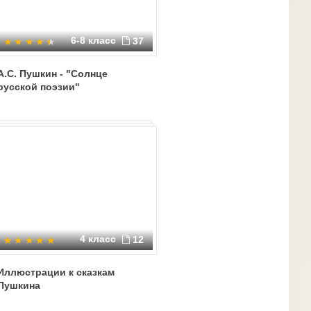
6-8 класс
37
А.С. Пушкин - "Cолнце
русской поэзии"
4 класс
12
Иллюстрации к сказкам
Пушкина