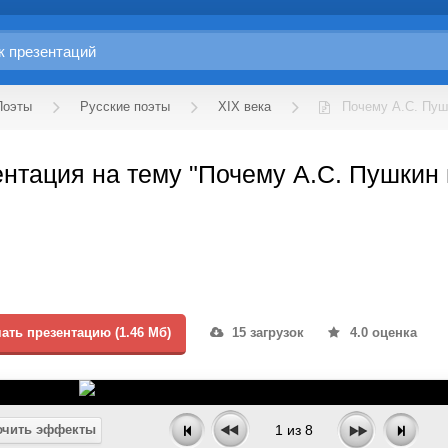
Поэты
Русские поэты
XIX века
Почему А.С. Пуш
нтация на тему "Почему А.С. Пушкин 
ать презентацию (1.46 Мб)
15 загрузок
4.0 оценка
чить эффекты
1
из
8