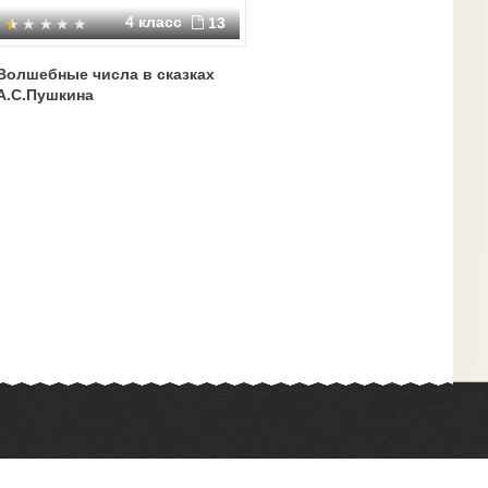
4 класс
13
Волшебные числа в сказках
А.С.Пушкина
Химия
Физкультура