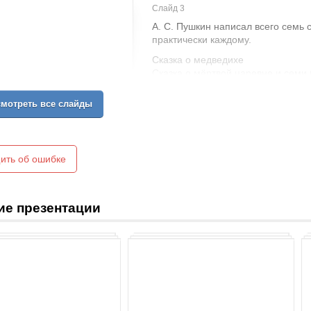
Слайд 3
А. С. Пушкин написал всего семь с
практически каждому.
Сказка о медведихе
Сказка о мёртвой царевне и семи
Сказка о попе и работнике его Ба
Сказка о золотом петушке
мотреть все слайды
Сказка «Жених»
Сказка о царе Салтане
Сказка о рыбаке и рыбке
ить об ошибке
ие презентации