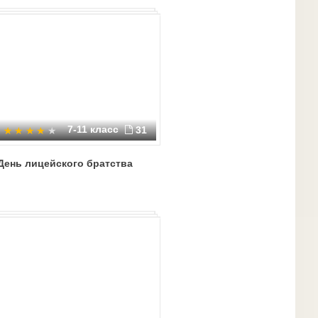
7-11 класс
31
День лицейского братства