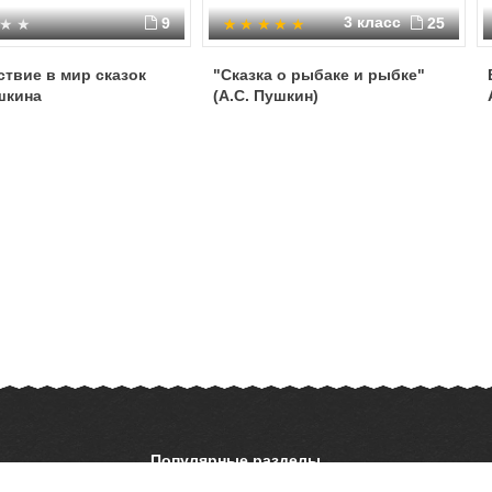
3 класс
9
25
твие в мир сказок
"Сказка о рыбаке и рыбке"
шкина
(А.С. Пушкин)
Популярные разделы
ОБЖ
История