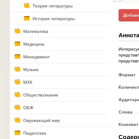
Теория литературы
Добави
История литературы
Математика
Аннота
Медицина
Интересуе
представл
Менеджмент
представл
Музыка
Формат
МХК
Количес
Обществознание
Аудитор
ОБЖ
Слова
Окружающий мир
Конспект
Педагогика
Содер