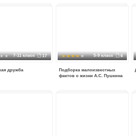
7-11 класс
5-9 класс
17
6
кая дружба
Подборка малоизвестных
фактов о жизни А.С. Пушкина