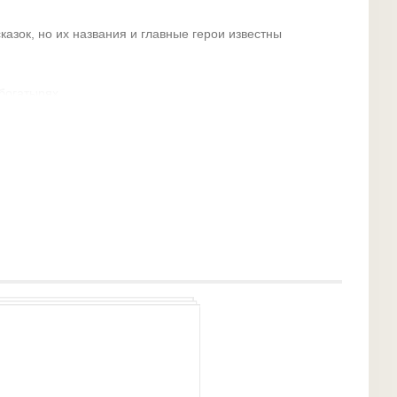
казок, но их названия и главные герои известны
 богатырях
лде