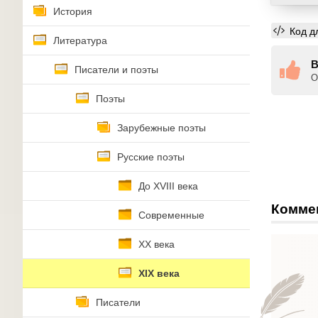
История
Код д
Литература
В
Писатели и поэты
О
Поэты
Зарубежные поэты
Русские поэты
До XVIII века
Комме
Современные
XX века
XIX века
Писатели