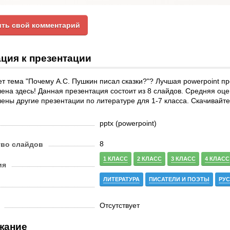
ть свой комментарий
ция к презентации
т тема "Почему А.С. Пушкин писал сказки?"? Лучшая powerpoint пр
ена здесь! Данная презентация состоит из 8 слайдов. Средняя оцен
ены другие презентации по литературе для 1-7 класса. Скачивайте
pptx (powerpoint)
8
тво слайдов
1 КЛАСС
2 КЛАСС
3 КЛАСС
4 КЛАСС
ия
ЛИТЕРАТУРА
ПИСАТЕЛИ И ПОЭТЫ
РУ
Отсутствует
жание