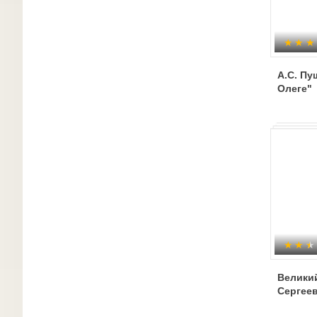
А.С. Пу
Олеге"
Великий
Сергее