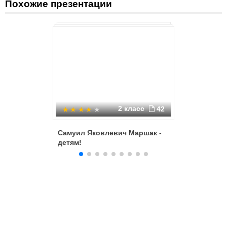
Похожие презентации
2 класс
42
Самуил Яковлевич Маршак -
Усатый-
детям!