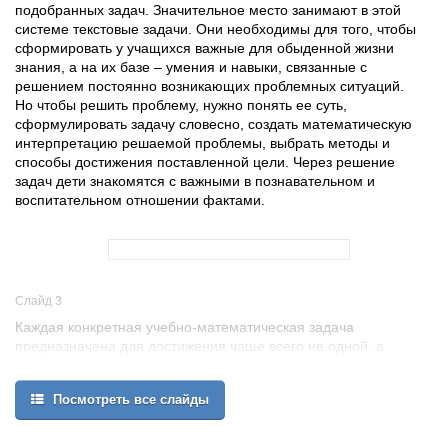
подобранных задач. Значительное место занимают в этой
системе текстовые задачи. Они необходимы для того, чтобы
сформировать у учащихся важные для обыденной жизни
знания, а на их базе – умения и навыки, связанные с
решением постоянно возникающих проблемных ситуаций.
Но чтобы решить проблему, нужно понять ее суть,
сформулировать задачу словесно, создать математическую
интерпретацию решаемой проблемы, выбрать методы и
способы достижения поставленной цели. Через решение
задач дети знакомятся с важными в познавательном и
воспитательном отношении фактами.
Слайд 3
Каждая конкретная учебно-математическая задача
предназначена для достижения чаще всего не одной, а
нескольких целей: педагогической, учебной, дидактической, а
формулировки этих целей подсказывает содержание самой
Посмотреть все слайды
задачи.
Принято считать, что любая задача, включенная в урок, должна
быть обязательно решена на этом уроке, решение доведено до