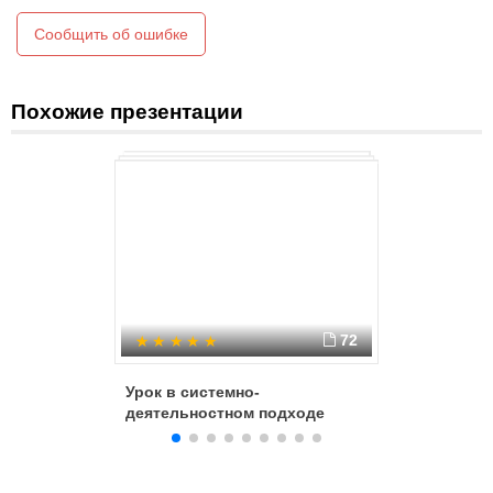
конца и записано соответствующим образом.
Сообщить об ошибке
Похожие презентации
72
Урок в системно-
Проектн
деятельностном подходе