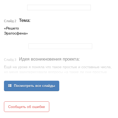
Тема:
Слайд 2
«Решето
Эратосфена»
Идея возникновения проекта:
Слайд 3
Ещё на уроке я поняла что такое простые и составные числа,
но меня заинтересовали вопросы «а такие ли они простые
«простые числа»?», сколько их вообще существует и можно ли
обнаружить способ их нахождения
Посмотреть все слайды
Мне была интересна и сама задача, и технология ИКТ, и сам
продукт, т.е в виде чего будет представлена моя работа
Сообщить об ошибке