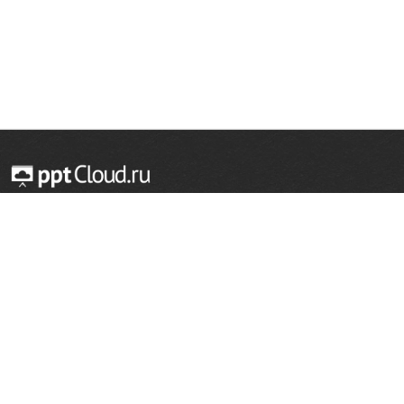
© 2014 — 2026 Облачный хостинг презентаций
Email:
support@pptcloud.ru
Проект
Популярные разделы
О сайте
ОБЖ
История
Химия
Как сделать презентацию
Физкультура
Астрономия
Правообладателям
География
Биология
Форма обратной связи