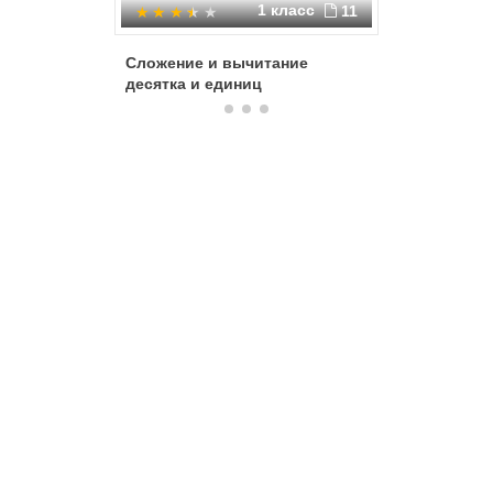
1 класс
11
Сложение и вычитание
Собрани
десятка и единиц
устного 