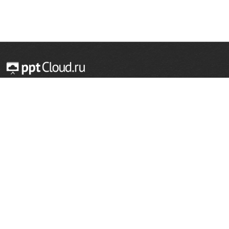
© 2014 — 2026 Облачный хостинг презентаций
Email:
support@pptcloud.ru
Проект
Популярные разделы
О сайте
ОБЖ
История
Химия
Как сделать презентацию
Физкультура
Астрономия
Правообладателям
География
Биология
Форма обратной связи
Иностранные языки
Сообщить об ошибке
Шаблоны для презентаций