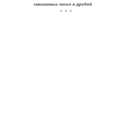
смешанных чисел и дробей
«Действ
дробями
вычитани