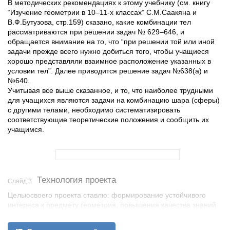
В методических рекомендациях к этому учебнику (см. книгу
“Изучение геометрии в 10–11-х классах” С.М.Саакяна и
В.Ф.Бутузова, стр.159) сказано, какие комбинации тел
рассматриваются при решении задач № 629–646, и
обращается внимание на то, что “при решении той или иной
задачи прежде всего нужно добиться того, чтобы учащиеся
хорошо представляли взаимное расположение указанных в
условии тел”. Далее приводится решение задач №638(а) и
№640.
Учитывая все выше сказанное, и то, что наиболее трудными
для учащихся являются задачи на комбинацию шара (сферы)
с другими телами, необходимо систематизировать
соответствующие теоретические положения и сообщить их
учащимся.
Технология проекта
Слайд 3
Цельюсвоего проекта ставлю: формирование устойчивого
интереса к предмету геометрия, повышения качества знаний
учащихся.
Достижение обозначенной цели предполагает решение мной