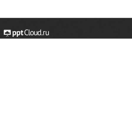
© 2014 — 2026 Облачный хостинг презентаций
Email:
support@pptcloud.ru
Проект
Популярные разделы
О сайте
ОБЖ
История
Химия
Как сделать презентацию
Физкультура
Астрономия
Правообладателям
География
Биология
Форма обратной связи
Иностранные языки
Сообщить об ошибке
Шаблоны для презентаций