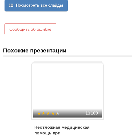
Тяжелые формы ЧМТ > 40% случаев, летальность - 70%
Посмотреть все слайды
Высокая инвалидизация
В основном страдает трудоспособный возраст
Сообщить об ошибке
Похожие презентации
109
Неотложная медицинская
Лучевая
помощь при