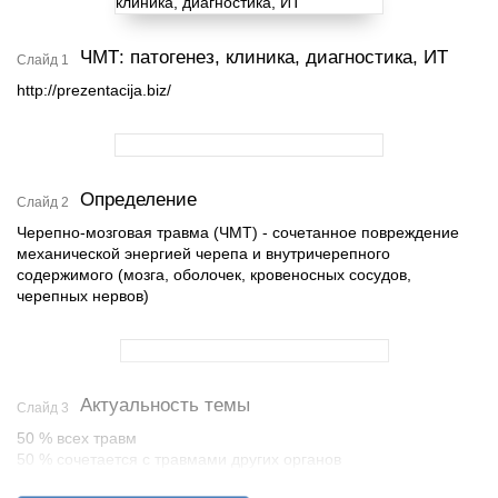
ЧМТ: патогенез, клиника, диагностика, ИТ
Слайд 1
http://prezentacija.biz/
Определение
Слайд 2
Черепно-мозговая травма (ЧМТ) - сочетанное повреждение
механической энергией черепа и внутричерепного
содержимого (мозга, оболочек, кровеносных сосудов,
черепных нервов)
Актуальность темы
Слайд 3
50 % всех травм
50 % сочетается с травмами других органов
Летальность до 10%, послеоперационная летальность – 30%