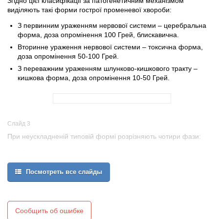
Згідно цієї класифікації за патогенетичним механізмом
виділяють такі форми гострої променевої хвороби:
З первинним ураженням нервової системи – церебральна
форма, доза опромінення 100 Грей, блискавична.
Вторинне ураження нервової системи – токсична форма,
доза опромінення 50-100 Грей.
З переважним ураженням шлунково-кишкового тракту –
кишкова форма, доза опромінення 10-50 Грей.
Слайд 3
При неускладненій типовій формі розрізняють чотири фази:
І фаза – загальної реакції з первинним характерним
симптомокомплексом.
Посмотреть все слайды
ІІ фаза – клінічного «благополуччя», або латентна фаза.
ІІІ фаза – виражених клінічних проявів хвороби, чи розпалу
хвороби.
Сообщить об ошибке