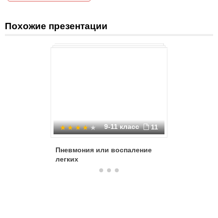
Похожие презентации
9-11 класс
11
Пневмония или воспаление
Генетиче
легких
онкогене