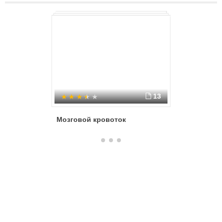
13
Мозговой кровоток
Позитро
томогра