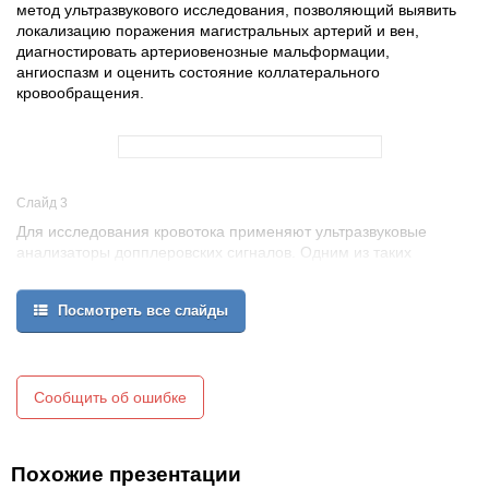
метод ультразвукового исследования, позволяющий выявить
локализацию поражения магистральных артерий и вен,
диагностировать артериовенозные мальформации,
ангиоспазм и оценить состояние коллатерального
кровообращения.
Слайд 3
Для исследования кровотока применяют ультразвуковые
анализаторы допплеровских сигналов. Одним из таких
приборов является отечественный ультразвуковой анализатор
«Сономед-300» АО «Спектромед» (Москва).
Посмотреть все слайды
Сообщить об ошибке
Похожие презентации