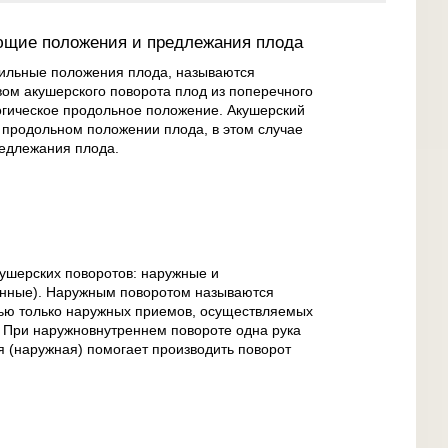
ющие положения и предлежания плода
ильные положения плода, называются
ом акушерского поворота плод из поперечного
огическое продольное положение. Акушерский
 продольном положении плода, в этом случае
редлежания плода.
ушерских поворотов: наружные и
нные). Наружным поворотом называются
ью только наружных приемов, осуществляемых
 При наружновнутреннем повороте одна рука
ая (наружная) помогает производить поворот