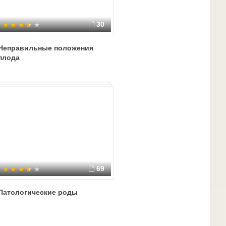
30
Неправильные положения
плода
69
Патологические роды