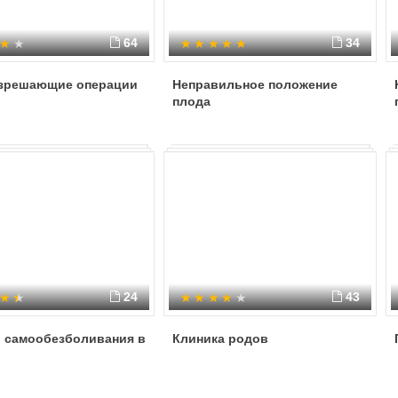
64
34
зрешающие операции
Неправильное положение
плода
24
43
 самообезболивания в
Клиника родов