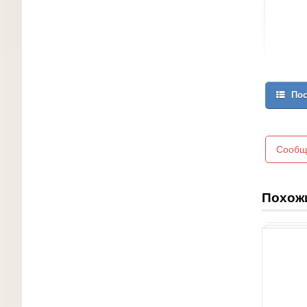
Пос
Сообщ
Похож