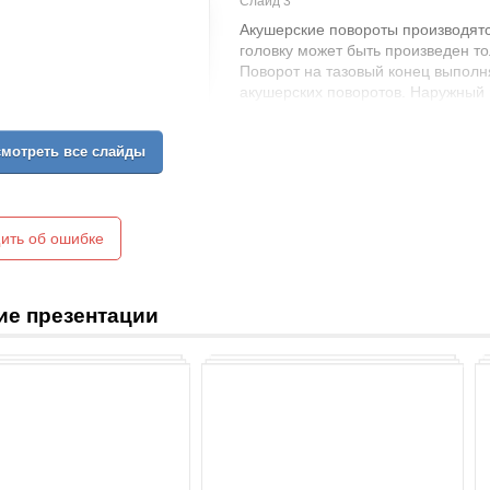
Слайд 3
Акушерские повороты производятся
головку может быть произведен т
Поворот на тазовый конец выполн
акушерских поворотов. Наружный 
положении плода, в случаях когда 
Комбинированный наружновнутрен
мотреть все слайды
конец, точнее, на ножку плода. Д
поворот на обе ножки плода и по
ить об ошибке
ие презентации