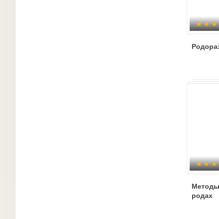
Родора
Методы
родах