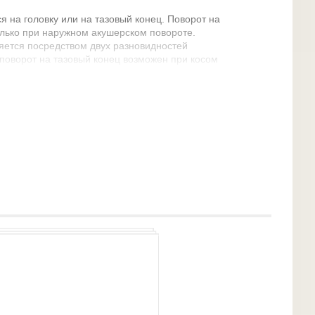
 на головку или на тазовый конец. Поворот на
олько при наружном акушерском повороте.
яется посредством двух разновидностей
поворот на тазовый конец возможен при косом
тазовый конец плода лежит ближе к входу в таз.
ний поворот всегда производится на тазовый
ругие варианты поворотов на тазовый конец:
ворот на ягодицы — выполняются крайне редко.