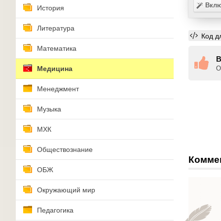
Вклю
История
Литература
Код д
Математика
В
Медицина
О
Менеджмент
Музыка
МХК
Обществознание
Комме
ОБЖ
Окружающий мир
Педагогика