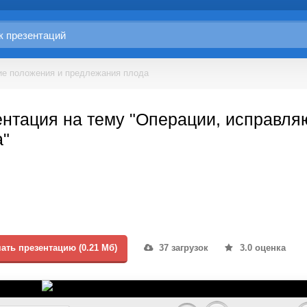
е положения и предлежания плода
ентация на тему "Операции, исправл
а"
ать презентацию (0.21 Мб)
37 загрузок
3.0 оценка