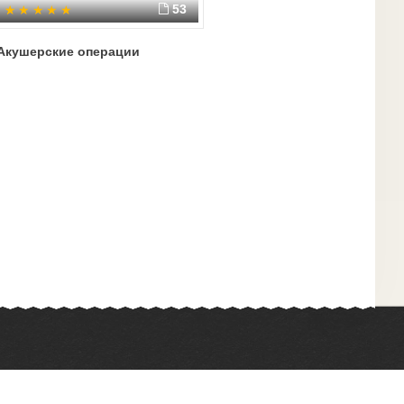
53
Акушерские операции
Химия
Физкультура