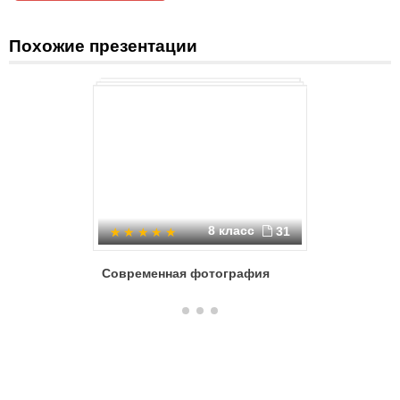
Похожие презентации
8 класс
31
Современная фотография
Цифрово