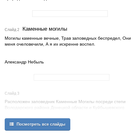
Каменные могилы
Слайд 2
Могилы каменные вечные, Трав заповедных беспредел, Они
меня очеловечили, А я их искренне воспел.
Александр Небыль
Слайд 3
Расположен заповедник Каменные Могилы посреди степи
Володарского района Донецкой области и Куйбышевского
района Запорожской области.
Посмотреть все слайды