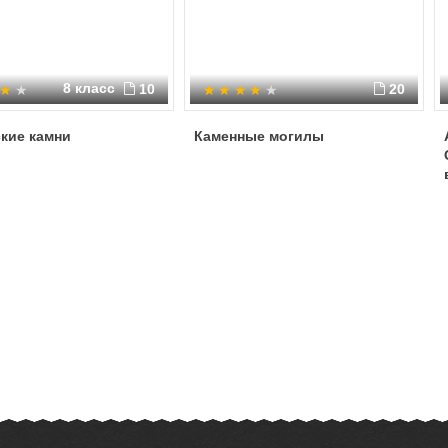
8 класс
10
20
кие камни
Каменные могилы