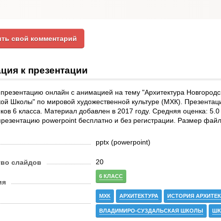
ть свой комментарий
ция к презентации
 презентацию онлайн с анимацией на тему "Архитектура Новгородс
ой Школы" по мировой художественной культуре (МХК). Презентаци
ков 6 класса. Материал добавлен в 2017 году. Средняя оценка: 5.0
презентацию powerpoint бесплатно и без регистрации. Размер файл
pptx (powerpoint)
20
тво слайдов
6 КЛАСС
ия
МХК
АРХИТЕКТУРА
ИСТОРИЯ АРХИТЕ
ВЛАДИМИРО-СУЗДАЛЬСКАЯ ШКОЛЫ
ШК