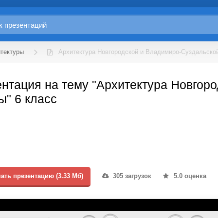
итектуры
Архитектура Новгородской и Владимиро-Суздальск
нтация на тему "Архитектура Новгор
" 6 класс
ать презентацию (3.33 Мб)
305 загрузок
5.0 оценка