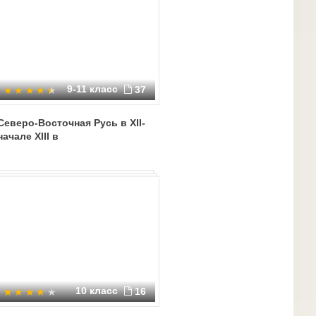
9-11 класс
37
Северо-Восточная Русь в XII-
начале XIII в
10 класс
16