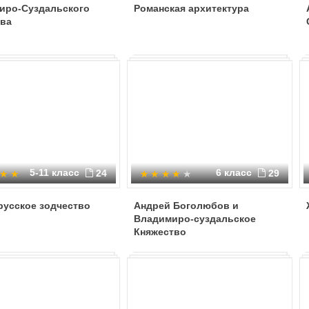
иро-Суздальского
Романская архитектура
тва
5-11 класс
6 класс
24
29
русское зодчество
Андрей Боголюбов и
Владимиро-суздальское
Княжество