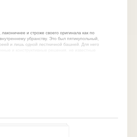
лаконичнее и строже своего оригинала как по
внутреннему убранству. Это был пятикупольный,
еей и лишь одной лестничной башней. Для него
нные и конструктивные решения, не известные
у зодчеству: кладка стен из огромных,
скатные перекрытия, наличие лопаток на
абане, отсутствие пышного скульптурного
ъясняется связями Новгорода с Западной Европой
ы, частично творчеством местных мастеров.
и главный храм в Киеве. В названии и
 подтверждалось, с одной стороны, единство
кивалось растущее могущество и
земли.