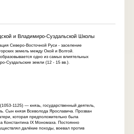
дской и Владимиро-Суздальской Школы
зация Северо-Восточной Руси - заселение
орских земель между Окой и Волгой.
 образовывается одно из самых влиятельных
о-Суздальские земли (12 - 15 вв.).
(1053-1125) — князь, государственный деятель,
ль. Сын князя Всеволода Ярославича. Прозван
тери, которая предположительно была
а Константина IX Мономаха. Постоянно
существлял далёкие походы, воевал против