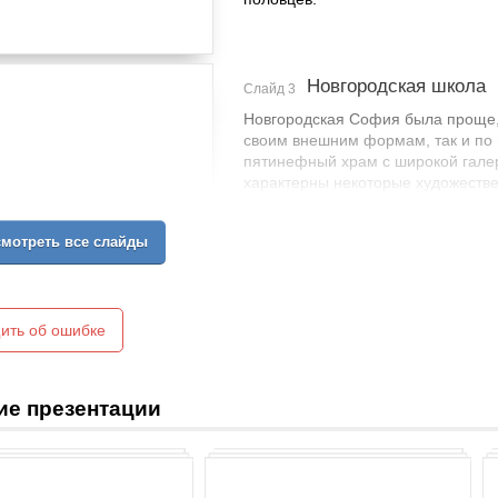
Новгородская школа
Слайд 3
Новгородская София была проще, 
своим внешним формам, так и по 
пятинефный храм с широкой галер
характерны некоторые художестве
ни южнорусскому, ни византийском
неправильной формы камней, двух
мотреть все слайды
фасадах, аркатурный пояс на бар
убранства стен. Частично это об
и влиянием романской архитектур
Собор назывался Софийским, как 
ить об ошибке
монументализме этого сооружения
земли Русской, с другой – подчер
самостоятельность Новгородской 
ие презентации