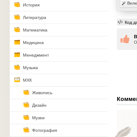
Вклю
История
Литература
Код д
Математика
В
Медицина
О
Менеджмент
Музыка
МХК
Живопись
Комме
Дизайн
Музеи
Фотография