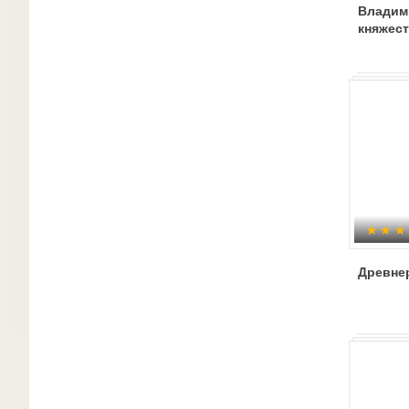
Владим
княжес
Древне