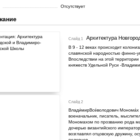
Отсутствует
жание
Архитектура Новгоро
Слайд 1
В 9 - 12 веках происходит колони
славянской народностью финно-уг
Впоследствии на этой территории
княжеств Удельной Руси -Владимир
Слайд 2
Влади́мирВсе́володович Монома́х 
военачальник, писатель, мыслите
Мономахом по прозванию рода ма
дочерью византийского император
возглавлял отцовскую дружину, о
половцев.