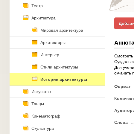
Театр
Архитектура
Добави
Мировая архитектура
Аннота
Архитекторы
Интерьер
Смотреть
Суздальск
Стили архитектуры
Для учени
скчачать 
История архитектуры
Формат
Искусство
Количес
Танцы
Аудитор
Кинематограф
Слова
Скульптура