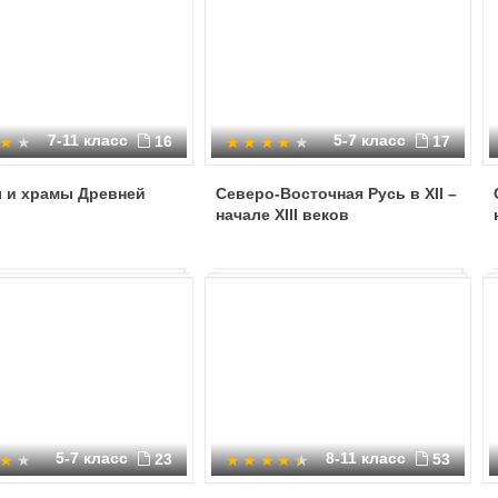
7-11 класс
5-7 класс
16
17
 и храмы Древней
Северо-Восточная Русь в XII –
начале XIII веков
5-7 класс
8-11 класс
23
53