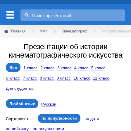
Главная
МХК
Кинематограф
История кинема
Презентации об истории
кинематографического искусства
Все
1 класс
2 класс
3 класс
4 класс
5 класс
6 класс
7 класс
8 класс
9 класс
10 класс
11 класс
Для студентов
Любой язык
Русский
по популярности
по дате
Сортировать —
по рейтингу
по актуальности