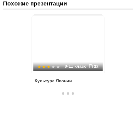
Похожие презентации
9-11 класс
32
Культура Японии
Культур