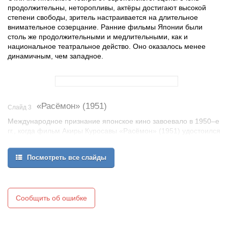
продолжительны, неторопливы, актёры достигают высокой
степени свободы, зритель настраивается на длительное
внимательное созерцание. Ранние фильмы Японии были
столь же продолжительными и медлительными, как и
национальное театральное действо. Оно оказалось менее
динамичным, чем западное.
«Расёмон» (1951)
Слайд 3
Международное признание японское кино завоевало в 1950–е
гг., когда фильм Акиры Куросавы «Расёмон» (1951) удостоился
«Золотого льва» на кинофестивале в Венеции.
А. Куросава открыл миру японскую кинематографию – фильм
Посмотреть все слайды
был сделан с использованием сугубо западного динамического
монтажа,быстрого движения камеры.
Открытие же Запада через кино в Японии состоялось сразу
после завершения Второй мировой войны: поток западных (в
Сообщить об ошибке
первую очередь – американских) фильмов хлынул в Японию в
1945 г.