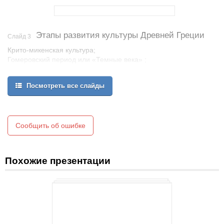
Этапы развития культуры Древней Греции
Слайд 3
Крито-микенская культура;
Гомеровский период или «Темные века» ;
Архаика;
Классика;
Посмотреть все слайды
Эллинистический период.
В процессе своего развития культура Греции пережила
несколько этапов:
Сообщить об ошибке
Похожие презентации