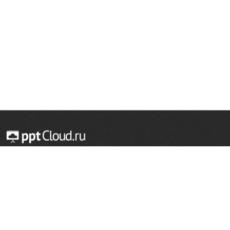
© 2014 — 2026 Облачный хостинг презентаций
Email:
support@pptcloud.ru
Проект
Популярные разделы
О сайте
ОБЖ
История
Химия
Как сделать презентацию
Физкультура
Астрономия