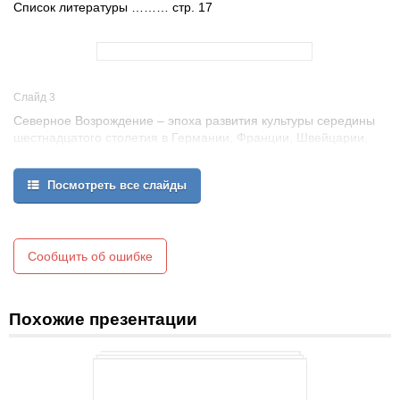
Список литературы ……… стр. 17
Слайд 3
Северное Возрождение – эпоха развития культуры середины
шестнадцатого столетия в Германии, Франции, Швейцарии,
Северной Фландрии и Нидерландах. Главной особенностью
этого периода является генетическое наследование искусству
Посмотреть все слайды
поздней готики.
3
Сообщить об ошибке
Похожие презентации