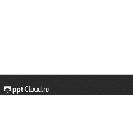
© 2014 — 2026 Облачный хостинг презентаций
Email:
support@pptcloud.ru
Проект
Популярные разделы
О сайте
ОБЖ
История
Химия