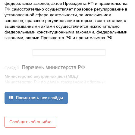
федеральных законов, актов Президента РФ и правительства
РФ самостоятельно осуществляет правовое регулирование в
установленной сфере деятельности, за исключением
вопросов, правовое регулирование которых в соответствии с
вышеназванными актами осуществляется исключительно
федеральными конституционными законами, федеральными
законами, актами Президента РФ и правительства РФ.
Перечень министерств РФ
Слайд 3
Министерство внутренних дел (МВД)
Министерство РФ по делам гражданской обороны,
чрезвычайным ситуациям и ликвидации последствий стихийных
бедствий (МЧС)
Посмотреть все слайды
Министерство иностранных дел РФ (МИД)
Министерство обороны РФ (Минобороны)
Министерство юстиции РФ (Минюст)
Министерство здравоохранения РФ (Минздрав)
Сообщить об ошибке
Министерство культуры РФ (Минкультуры)
Министерство образования и науки РФ (Минобрнауки)
Министерство природных ресурсов и экологии РФ