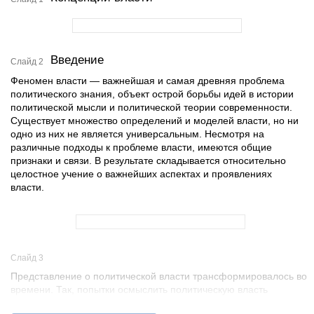
Введение
Слайд 2
Феномен власти — важнейшая и самая древняя проблема
политического знания, объект острой борьбы идей в истории
политической мысли и политической теории современности.
Существует множество определений и моделей власти, но ни
одно из них не является универсальным. Несмотря на
различные подходы к проблеме власти, имеются общие
признаки и связи. В результате складывается относительно
целостное учение о важнейших аспектах и проявлениях
власти.
Слайд 3
Представление о политической власти трансформировалось во
времени. Так, попытки осмыслить политическую власть
делал Аристотель. Он охарактеризовал «хорошие» формы