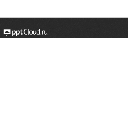
© 2014 — 2026 Облачный хостинг презентаций
Email:
support@pptcloud.ru
Проект
Популярные разделы
О сайте
ОБЖ
История
Химия
Как сделать презентацию
Физкультура
Астрономия
Правообладателям
География
Биология
Форма обратной связи
Иностранные языки
Сообщить об ошибке
Шаблоны для презентаций