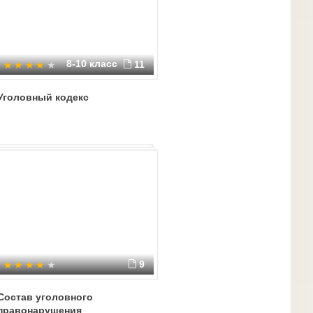
8-10 класс
11
Уголовный кодекс
9
Состав уголовного
правонарушения