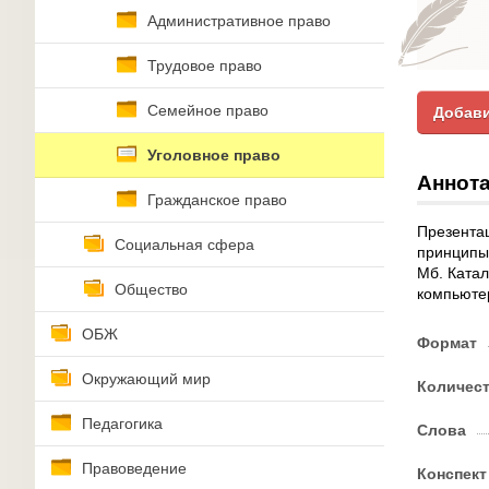
Административное право
Трудовое право
Семейное право
Добави
Уголовное право
Аннота
Гражданское право
Презентац
Социальная сфера
принципы 
Мб. Катал
Общество
компьютер
ОБЖ
Формат
Окружающий мир
Количес
Педагогика
Слова
Правоведение
Конспект