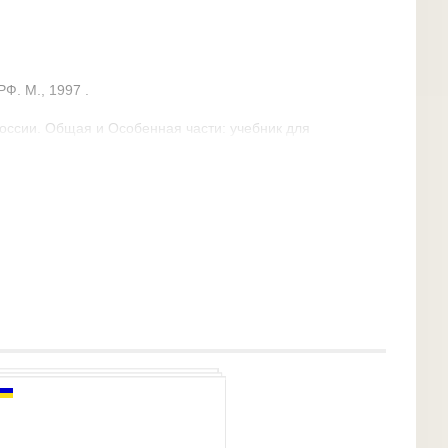
Ф. М., 1997 .
оссии. Общая и Особенная части: учебник для
, В.Н. Орлова. - 2-е изд., перераб. и доп. - М.:
. - Серия: Бакалавр. Углубленный курс.
ссии. Учебник под ред. В.И. Селиверстова. М.:
исправительно-трудового права. М.: Академия
 России на рубеже тысячелетий. М. 2000.
уты и их место в уголовно-исполнительном
тельной системы и ее правовое обеспечение. М.
о исправительно-трудового права. М.: ВНИИ МВД