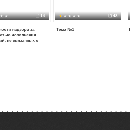
14
48
ости надзора за
Тема №1
остью исполнения
ий, не связанных с
ией осужденного от
ва