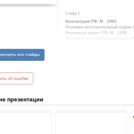
Слайд 3
Конституция РФ. М., 1993 .
Уголовно-исполнительный кодекс Р
Уголовный кодекс РФ. М., 1996.
Уголовно-исполнительное право Р
бакалавров / под ред. В.Е. Эминова
Издательство Юрайт, 2014. - 799 с
мотреть все слайды
Уголовно-исполнительное право Ро
Юристъ. 2011.
Артамонов В.П. Наука советского 
МВД СССР. 1974.
Зубков А.И. Карательная политика
ить об ошибке
МихлинА.С. Поощрительные инстит
праве. Реформа уголовно-исполни
1993.
ие презентации
Наташев А.Е. Принципы советског
СССР. 1972.
Литература
3