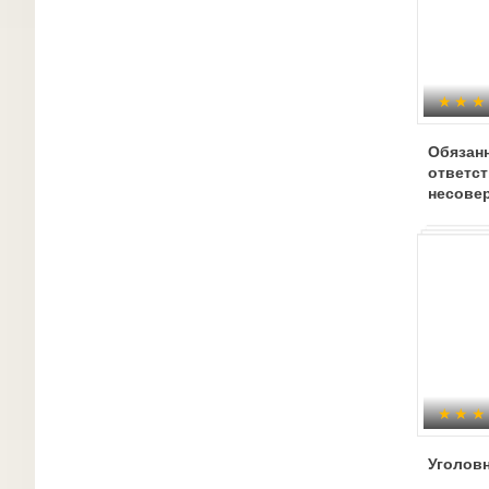
Обязан
ответс
несове
Уголовн