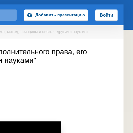
Добавить презентацию
Войти
мет, метод, принципы и связь с другими науками
полнительного права, его
и науками"