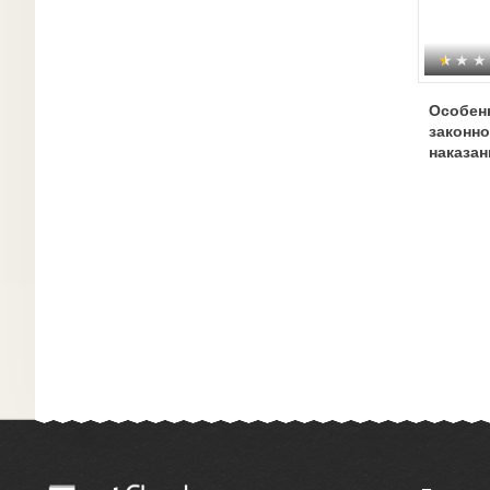
Особенн
законн
наказан
изоляц
общест