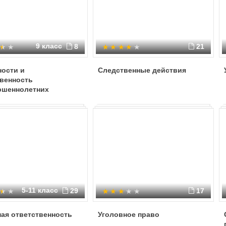
9 класс
8
21
ности и
Следственные действия
твенность
ршеннолетних
5-11 класс
29
17
ая ответственность
Уголовное право