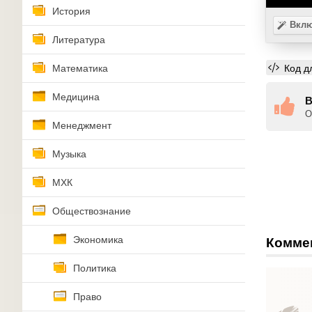
История
Вклю
Литература
Код д
Математика
Медицина
В
О
Менеджмент
Музыка
МХК
Обществознание
Экономика
Комме
Политика
Право