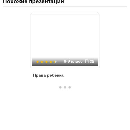
Похожие презентации
6-9 класс
25
Права ребенка
Права р